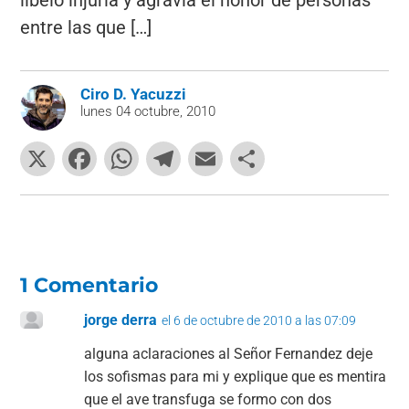
libelo injuria y agravia el honor de personas
entre las que […]
Ciro D. Yacuzzi
lunes 04 octubre, 2010
X
F
W
T
E
C
a
h
el
m
o
c
at
e
ai
m
e
s
gr
l
p
b
A
a
ar
1 Comentario
o
p
m
tir
jorge derra
el 6 de octubre de 2010 a las 07:09
o
p
alguna aclaraciones al Señor Fernandez deje
k
los sofismas para mi y explique que es mentira
que el ave transfuga se formo con dos