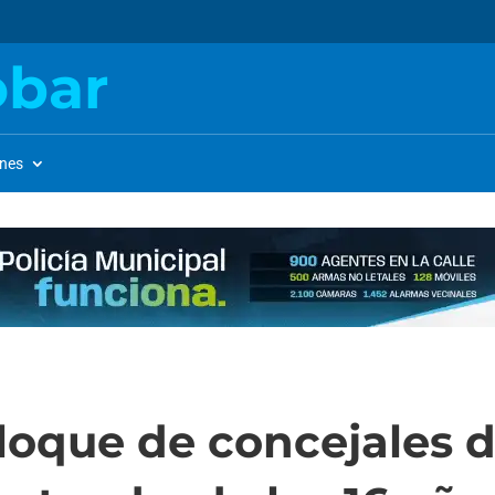
obar
ones
loque de concejales de