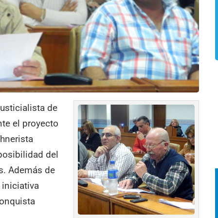
usticialista de
te el proyecto
chnerista
posibilidad del
ños. Además de
iniciativa
conquista