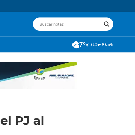
7º
82%
9 km/h
l PJ al