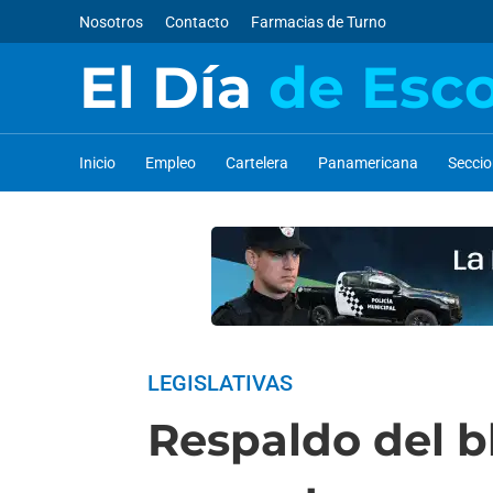
Nosotros
Contacto
Farmacias de Turno
El Día
de Esc
Inicio
Empleo
Cartelera
Panamericana
Secci
LEGISLATIVAS
Respaldo del b