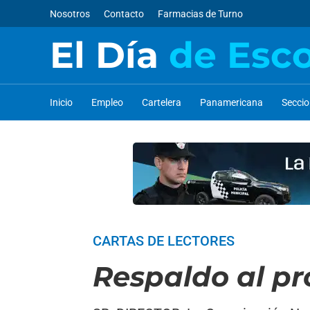
Nosotros
Contacto
Farmacias de Turno
El Día
de Esc
Inicio
Empleo
Cartelera
Panamericana
Secci
CARTAS DE LECTORES
Respaldo al pr