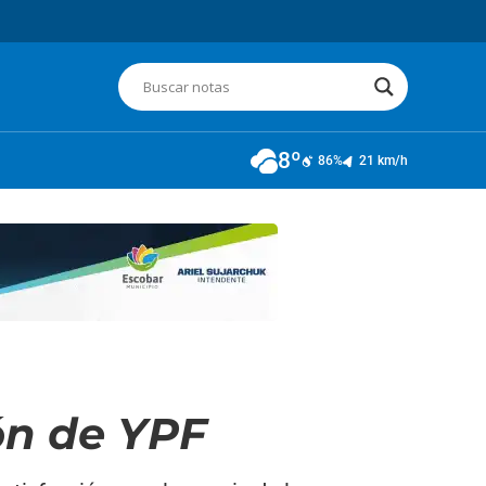
8º
86%
21 km/h
ón de YPF