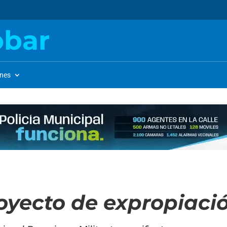
obar
ones
oyecto de expropiaci