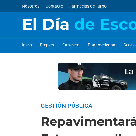
Nosotros
Contacto
Farmacias de Turno
El Día
de Esc
Inicio
Empleo
Cartelera
Panamericana
Secci
GESTIÓN PÚBLICA
Repavimentarán