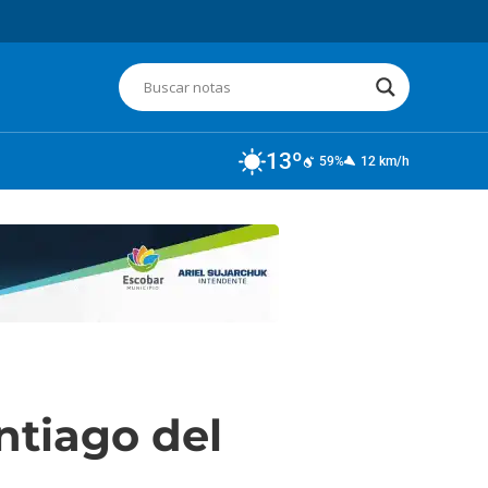
13º
59%
12 km/h
ntiago del