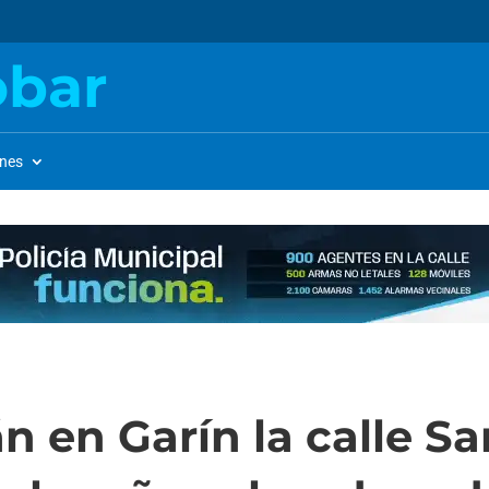
obar
ones
 en Garín la calle Sa