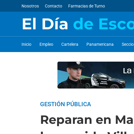
Nosotros
Contacto
Farmacias de Turno
El Día
de Esc
Inicio
Empleo
Cartelera
Panamericana
Secci
GESTIÓN PÚBLICA
Reparan en Ma