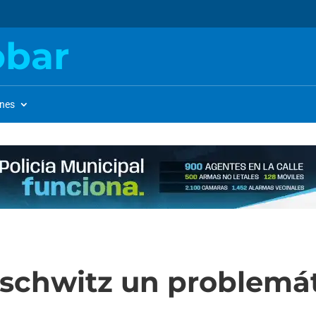
obar
ones
schwitz un problemát