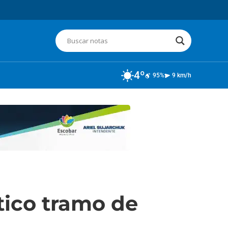
4º
95%
9 km/h
ico tramo de