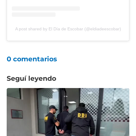
A post shared by El Día de Escobar (@eldiadeescobar)
0 comentarios
Seguí leyendo