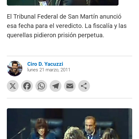
El Tribunal Federal de San Martín anunció
esa fecha para el veredicto. La fiscalía y las
querellas pidieron prisión perpetua.
Ciro D. Yacuzzi
lunes 21 marzo, 2011
X
F
W
T
E
C
a
h
el
m
o
c
at
e
ai
m
e
s
gr
l
p
b
A
a
ar
o
p
m
tir