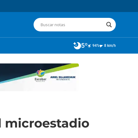
5º
94%
8 km/h
l microestadio