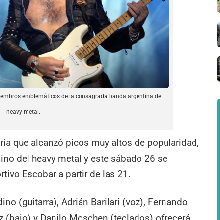
s miembros emblemáticos de la consagrada banda argentina de
heavy metal.
oria que alcanzó picos muy altos de popularidad,
mino del heavy metal y este sábado 26 se
tivo Escobar a partir de las 21.
no (guitarra), Adrián Barilari (voz), Fernando
ez (bajo) y Danilo Moschen (teclados) ofrecerá