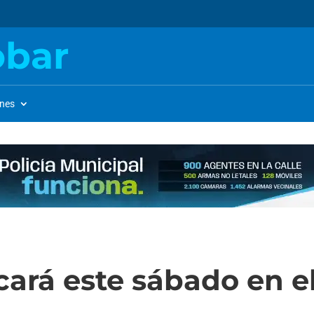
obar
ones
cará este sábado en e