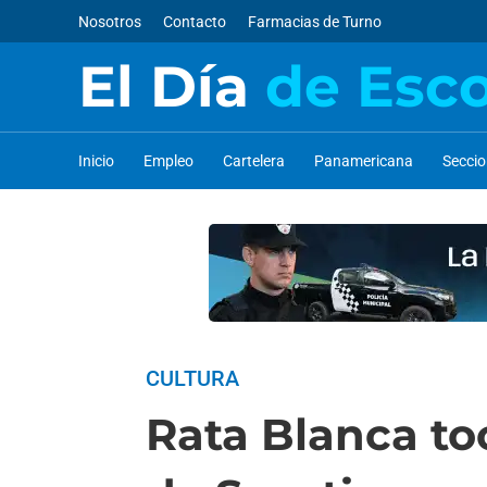
Nosotros
Contacto
Farmacias de Turno
El Día
de Esc
Inicio
Empleo
Cartelera
Panamericana
Secci
CULTURA
Rata Blanca to