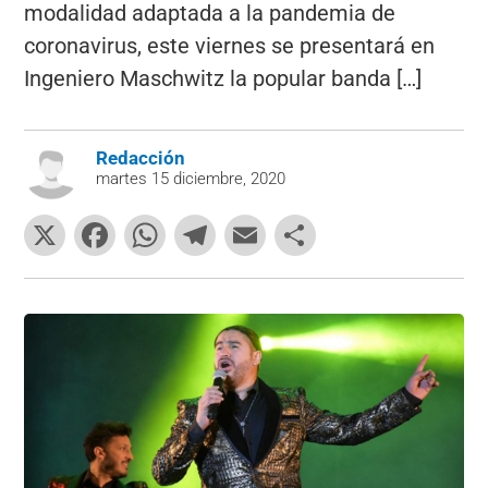
modalidad adaptada a la pandemia de
coronavirus, este viernes se presentará en
Ingeniero Maschwitz la popular banda […]
Redacción
martes 15 diciembre, 2020
X
F
W
T
E
C
a
h
el
m
o
c
at
e
ai
m
e
s
gr
l
p
b
A
a
ar
o
p
m
tir
o
p
k