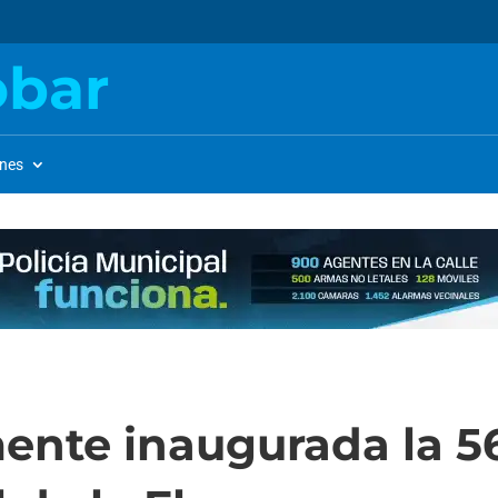
obar
ones
ente inaugurada la 56