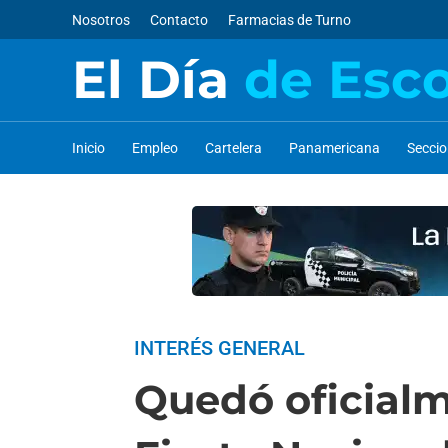
Nosotros
Contacto
Farmacias de Turno
El Día
de Esc
Inicio
Empleo
Cartelera
Panamericana
Secci
INTERÉS GENERAL
Quedó oficialm