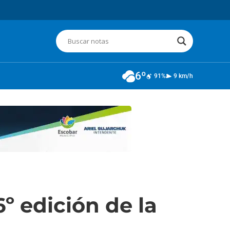
6º
91%
9 km/h
º edición de la