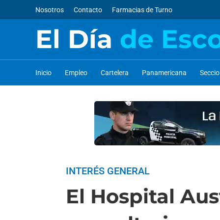
Nosotros
Contacto
Farmacias de Turno
El Día
de Esc
Inicio
Empleo
Cartelera
Panamericana
Secci
INTERÉS GENERAL
El Hospital Aus