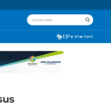
13º
96%
9 km/h
sus