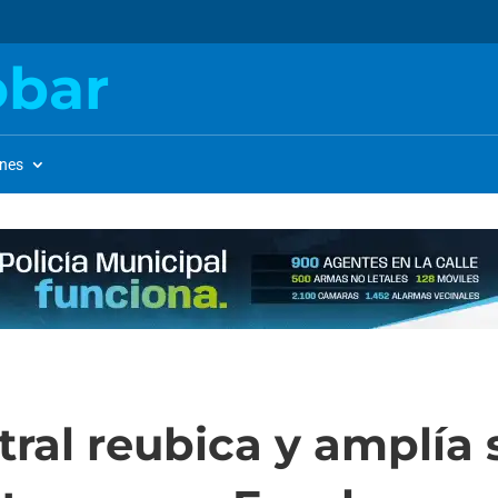
obar
ones
tral reubica y amplía 