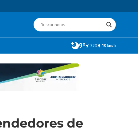
9º
75%
10 km/h
rendedores de