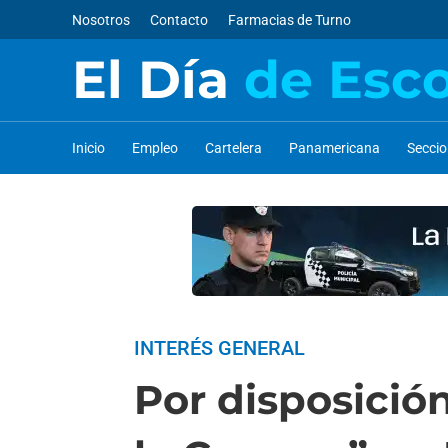
Nosotros
Contacto
Farmacias de Turno
El Día
de Esc
Inicio
Empleo
Cartelera
Panamericana
Secci
INTERÉS GENERAL
Por disposición