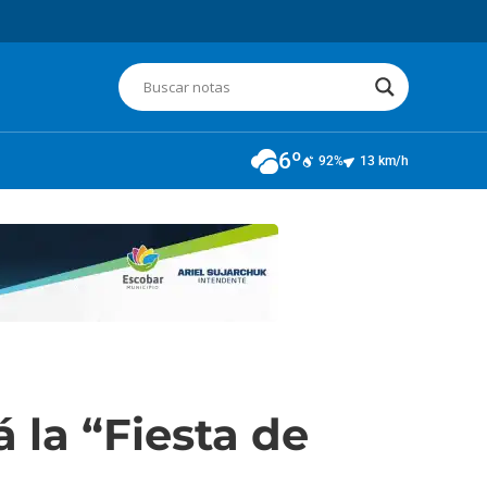
6º
92%
13 km/h
 la “Fiesta de