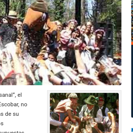
sanal”, el
Escobar, no
as de su
os
 supuestas