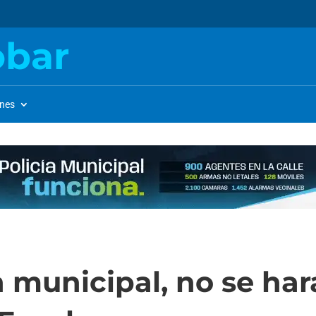
obar
ones
 municipal, no se hará