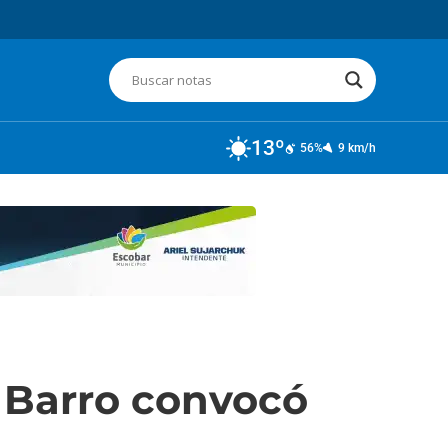
13º
56%
9 km/h
l Barro convocó