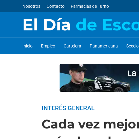
Nosotros
Contacto
Farmacias de Turno
El Día
de Esc
Inicio
Empleo
Cartelera
Panamericana
Secci
INTERÉS GENERAL
Cada vez mejor: