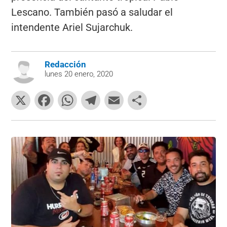
Lescano. También pasó a saludar el
intendente Ariel Sujarchuk.
Redacción
lunes 20 enero, 2020
X
F
W
T
E
C
a
h
el
m
o
c
at
e
ai
m
e
s
gr
l
p
b
A
a
ar
o
p
m
tir
o
p
k