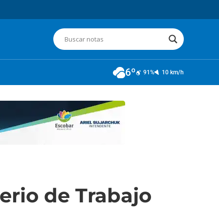
6º
91%
10 km/h
erio de Trabajo