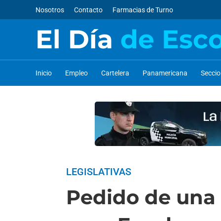
Nosotros
Contacto
Farmacias de Turno
El Día
de Esc
Inicio
Empleo
Cartelera
Panamericana
Secci
LEGISLATIVAS
Pedido de una 