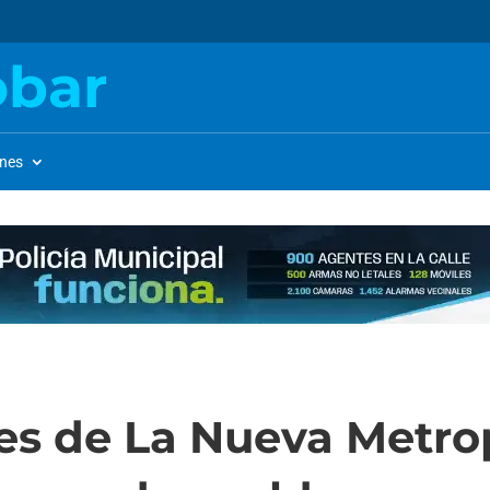
obar
ones
es de La Nueva Metro