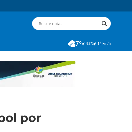
7º
92%
14 km/h
pol por