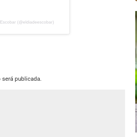
e Escobar (@eldiadeescobar)
o será publicada.