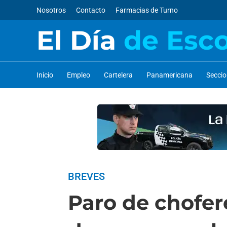
Nosotros
Contacto
Farmacias de Turno
El Día
de Esc
Inicio
Empleo
Cartelera
Panamericana
Secci
BREVES
Paro de chofer