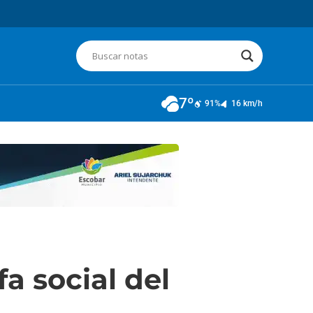
7º
91%
16 km/h
fa social del