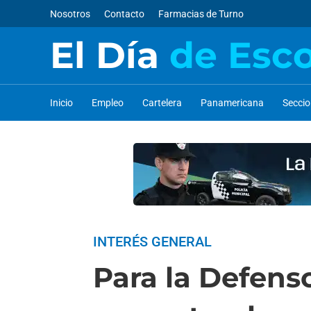
Nosotros
Contacto
Farmacias de Turno
El Día
de Esc
Inicio
Empleo
Cartelera
Panamericana
Secci
INTERÉS GENERAL
Para la Defenso