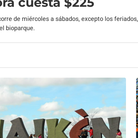
ra cuesta $225
l corre de miércoles a sábados, excepto los feriados
del bioparque.