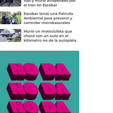
vías y murió atropellado por
el tren en Escobar
Escobar lanzó una Patrulla
Ambiental para prevenir y
controlar microbasurales
Murió un motociclista que
chocó con un auto en el
kilómetro 44 de la autopista