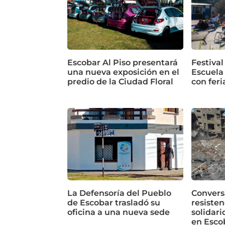
Escobar Al Piso presentará
Festival
una nueva exposición en el
Escuela
predio de la Ciudad Floral
con feri
La Defensoría del Pueblo
Conversa
de Escobar trasladó su
resisten
oficina a una nueva sede
solidari
en Esco