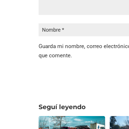
Guarda mi nombre, correo electrónic
que comente.
Seguí leyendo