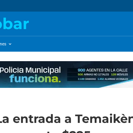
obar
ones
La entrada a Temaikè