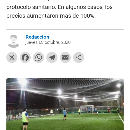
protocolo sanitario. En algunos casos, los
precios aumentaron más de 100%.
Redacción
jueves 08 octubre, 2020
X
F
W
T
E
C
a
h
el
m
o
c
at
e
ai
m
e
s
gr
l
p
b
A
a
ar
o
p
m
tir
o
p
k