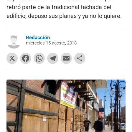
retiró parte de la tradicional fachada del
edificio, depuso sus planes y ya no lo quiere.
Redacción
miércoles 15 agosto, 2018
X
F
W
T
E
C
a
h
el
m
o
c
at
e
ai
m
e
s
gr
l
p
b
A
a
ar
o
p
m
tir
o
p
k