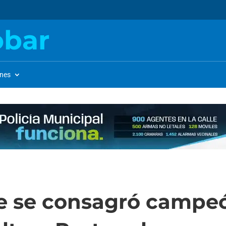
obar
ones
e se consagró campeó