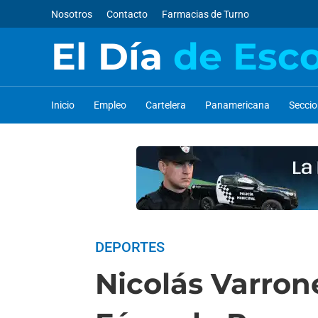
Nosotros
Contacto
Farmacias de Turno
El Día
de Esc
Inicio
Empleo
Cartelera
Panamericana
Secci
DEPORTES
Nicolás Varron