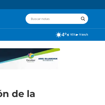
4º
95%
9 km/h
n de la