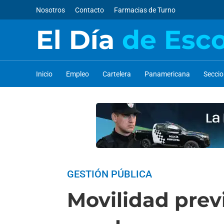
Nosotros
Contacto
Farmacias de Turno
El Día
de Esc
Inicio
Empleo
Cartelera
Panamericana
Secci
GESTIÓN PÚBLICA
Movilidad prev