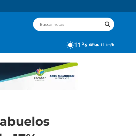
11º
68%
11 km/h
 abuelos