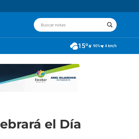
15º
90%
4 km/h
ebrará el Día