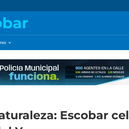
obar
ones
turaleza: Escobar cel