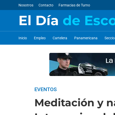
Nosotros
Contacto
Farmacias de Turno
El Día
de Esc
Inicio
Empleo
Cartelera
Panamericana
Secci
EVENTOS
Meditación y na