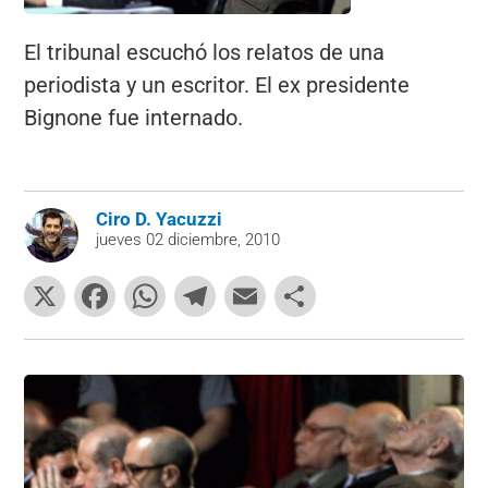
El tribunal escuchó los relatos de una
periodista y un escritor. El ex presidente
Bignone fue internado.
Ciro D. Yacuzzi
jueves 02 diciembre, 2010
X
F
W
T
E
C
a
h
el
m
o
c
at
e
ai
m
e
s
gr
l
p
b
A
a
ar
o
p
m
tir