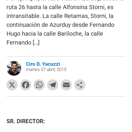
ruta 26 hasta la calle Alfonsina Storni, es
intransitable. La calle Retamas, Storni, la
continuación de Azurduy desde Fernando
Hugo hacia la calle Bariloche, la calle
Fernando […]
Ciro D. Yacuzzi
martes 07 abril, 2015
X
F
W
T
E
C
a
h
el
m
o
c
at
e
ai
m
e
s
gr
l
p
b
A
a
ar
SR. DIRECTOR: