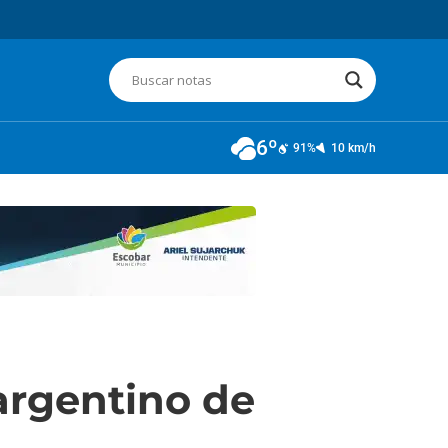
6º
91%
10 km/h
argentino de