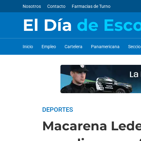
Nosotros
Contacto
Farmacias de Turno
El Día
de Esc
Inicio
Empleo
Cartelera
Panamericana
Secci
DEPORTES
Macarena Ledes