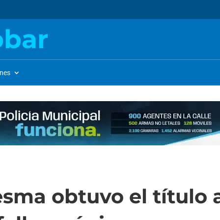
obar
ones
ma obtuvo el título 