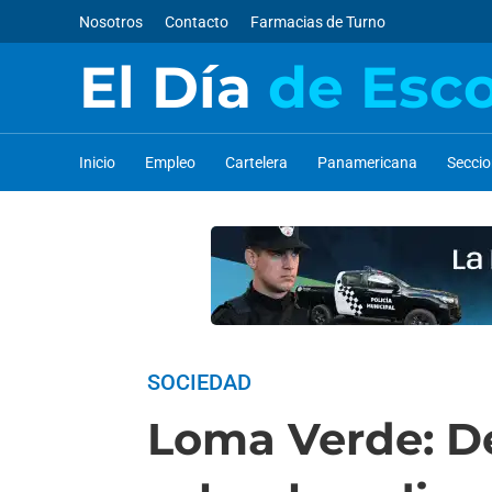
Nosotros
Contacto
Farmacias de Turno
El Día
de Esc
Inicio
Empleo
Cartelera
Panamericana
Secci
SOCIEDAD
Loma Verde: De