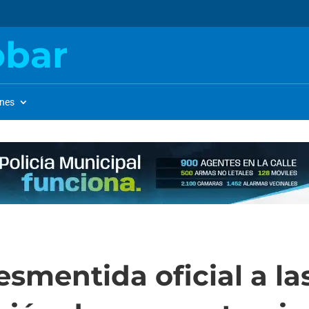
obar
ones
smentida oficial a la