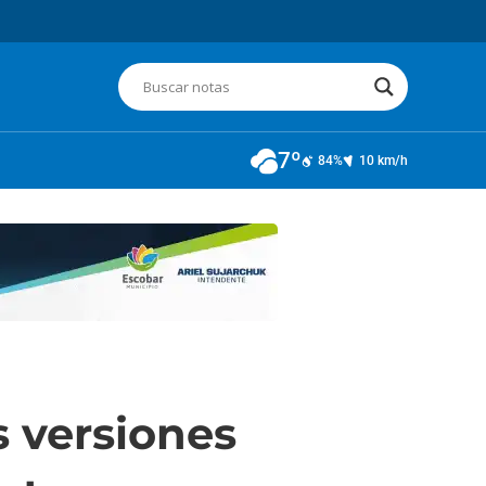
7º
84%
10 km/h
s versiones