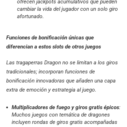
ofrecen jackpots acumulativos que pueden
cambiar la vida del jugador con un solo giro
afortunado.
Funciones de bonificación únicas que
diferencian a estos slots de otros juegos
Las
tragaperras Dragon
no se limitan a los giros
tradicionales; incorporan funciones de
bonificación innovadoras que añaden una capa
extra de emoción y estrategia al juego.
Multiplicadores de fuego y giros gratis épicos
:
Muchos juegos con temática de dragones
incluyen rondas de
giros gratis
acompañadas