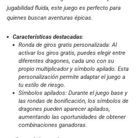
jugabilidad fluida, este juego es perfecto para
quienes buscan aventuras épicas.
Características destacadas
:
Ronda de giros gratis personalizada
: Al
activar los giros gratis, puedes elegir entre
diferentes dragones, cada uno con su
propio multiplicador y símbolo apilado. Esta
personalización permite adaptar el juego a
tu estilo de riesgo.
Símbolos apilados
: Durante el juego base y
las rondas de bonificación, los símbolos de
dragones pueden aparecer apilados,
aumentando las oportunidades de obtener
combinaciones ganadoras.