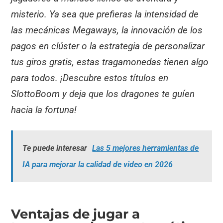
misterio. Ya sea que prefieras la intensidad de
las mecánicas
Megaways
, la innovación de los
pagos en clúster o la estrategia de personalizar
tus giros gratis, estas tragamonedas tienen algo
para todos. ¡Descubre estos títulos en
SlottoBoom
y deja que los dragones te guíen
hacia la fortuna!
Te puede interesar
Las 5 mejores herramientas de
IA para mejorar la calidad de video en 2026
Ventajas de jugar a