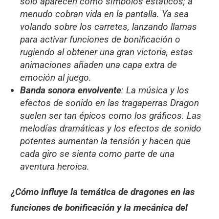
solo aparecen como símbolos estáticos; a
menudo cobran vida en la pantalla. Ya sea
volando sobre los carretes, lanzando llamas
para activar funciones de bonificación o
rugiendo al obtener una gran victoria, estas
animaciones añaden una capa extra de
emoción al juego.
Banda sonora envolvente
: La música y los
efectos de sonido en las
tragaperras Dragon
suelen ser tan épicos como los gráficos. Las
melodías dramáticas y los efectos de sonido
potentes aumentan la tensión y hacen que
cada giro se sienta como parte de una
aventura heroica.
¿Cómo influye la temática de dragones en las
funciones de bonificación y la mecánica del