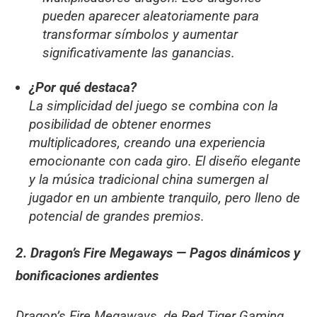
pueden aparecer aleatoriamente para
transformar símbolos y aumentar
significativamente las ganancias.
¿Por qué destaca?
La simplicidad del juego se combina con la
posibilidad de obtener enormes
multiplicadores, creando una experiencia
emocionante con cada giro. El diseño elegante
y la música tradicional china sumergen al
jugador en un ambiente tranquilo, pero lleno de
potencial de grandes premios.
2. Dragon’s Fire Megaways — Pagos dinámicos y
bonificaciones ardientes
Dragon’s Fire Megaways
, de
Red Tiger Gaming
,