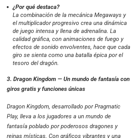
¿Por qué destaca?
La combinación de la mecánica
Megaways
y
el multiplicador progresivo crea una dinámica
de juego intensa y llena de adrenalina. La
calidad gráfica, con animaciones de fuego y
efectos de sonido envolventes, hace que cada
giro se sienta como una batalla épica por el
tesoro del dragón.
3. Dragon Kingdom — Un mundo de fantasía con
giros gratis y funciones únicas
Dragon Kingdom
, desarrollado por
Pragmatic
Play
, lleva a los jugadores a un mundo de
fantasía poblado por poderosos dragones y
reinas místicas. Con gráficos vibrantes y una