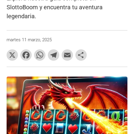
SlottoBoom y encuentra tu aventura
legendaria.
martes 11 marzo, 2025
X
F
W
T
E
C
a
h
el
m
o
c
at
e
ai
m
e
s
gr
l
p
b
A
a
ar
o
p
m
tir
o
p
k