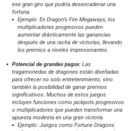
ese gran giro que podría desencadenar una
fortuna.
Ejemplo
: En
Dragon’s Fire Megaways
, los
multiplicadores progresivos pueden
aumentar drásticamente las ganancias
después de una racha de victorias, llevando
los premios a niveles impresionantes.
Potencial de grandes pagos
: Las
tragamonedas de dragones están diseñadas
para ofrecer no solo entretenimiento, sino
también la posibilidad de ganar
premios
significativos
. Muchos de estos juegos
incluyen funciones como
jackpots progresivos
o
multiplicadores
que pueden transformar una
apuesta modesta en una gran victoria.
Ejemplo
: Juegos como
Fortune Dragons