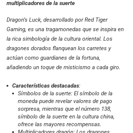
multiplicadores de la suerte
Dragon’s Luck
, desarrollado por
Red Tiger
Gaming
, es una tragamonedas que se inspira en
la rica simbología de la cultura oriental. Los
dragones dorados flanquean los carretes y
actúan como guardianes de la fortuna,
añadiendo un toque de misticismo a cada giro.
Características destacadas
:
Símbolos de la suerte
: El símbolo de la
moneda puede revelar valores de pago
sorpresa, mientras que el número 138,
símbolo de la suerte en la cultura china,
ofrece las mayores recompensas.
Multiplicadores dragón
: Los dragones