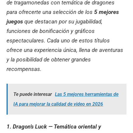
de tragamonedas con temática de dragones
para ofrecerte una selección de los
5 mejores
juegos
que destacan por su jugabilidad,
funciones de bonificación y gráficos
espectaculares. Cada uno de estos títulos
ofrece una experiencia única, llena de aventuras
y la posibilidad de obtener grandes
recompensas.
Te puede interesar
Las 5 mejores herramientas de
IA para mejorar la calidad de video en 2026
1. Dragon’s Luck — Temática oriental y