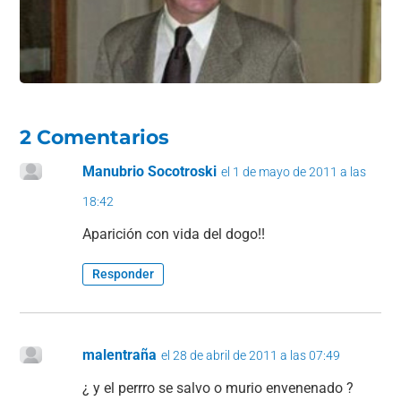
o
p
k
2 Comentarios
Manubrio Socotroski
el 1 de mayo de 2011 a las
18:42
Aparición con vida del dogo!!
Responder
malentraña
el 28 de abril de 2011 a las 07:49
¿ y el perrro se salvo o murio envenenado ?