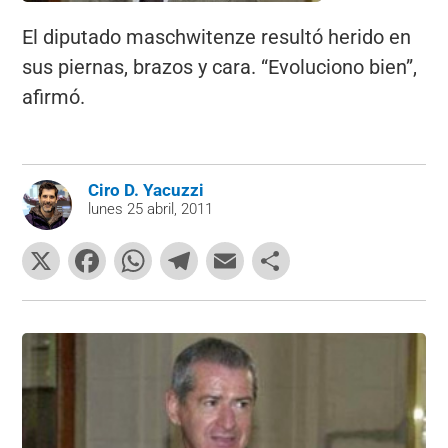
El diputado maschwitenze resultó herido en
sus piernas, brazos y cara. “Evoluciono bien”,
afirmó.
Ciro D. Yacuzzi
lunes 25 abril, 2011
X
F
W
T
E
C
a
h
el
m
o
c
at
e
ai
m
e
s
gr
l
p
b
A
a
ar
o
p
m
tir