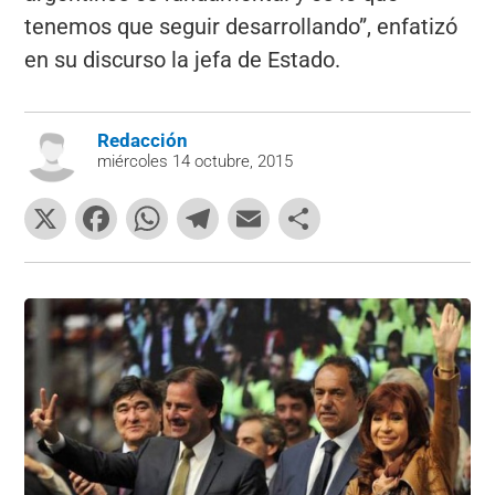
tenemos que seguir desarrollando”, enfatizó
en su discurso la jefa de Estado.
Redacción
miércoles 14 octubre, 2015
X
F
W
T
E
C
a
h
el
m
o
c
at
e
ai
m
e
s
gr
l
p
b
A
a
ar
o
p
m
tir
o
p
k