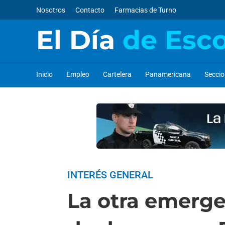
Nosotros
Contacto
Farmacias de Turno
El Día
de Esc
Inicio
Empleo
Cartelera
Panamericana
Secci
INTERÉS GENERAL
La otra emerge