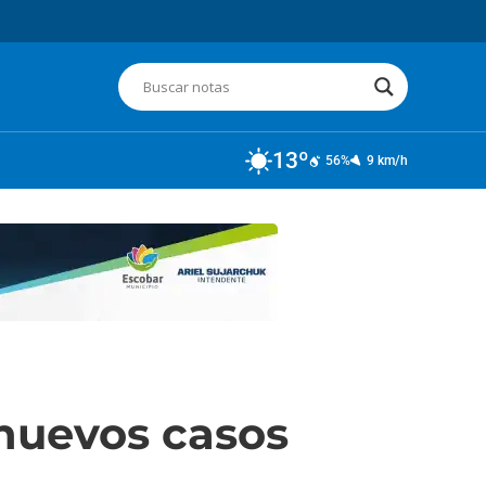
13º
56%
9 km/h
 nuevos casos