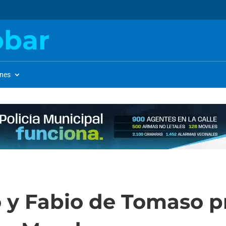
obar
ones
 y Fabio de Tomaso p