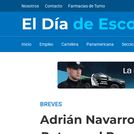
Nosotros
Contacto
Farmacias de Turno
El Día
de Esc
Inicio
Empleo
Cartelera
Panamericana
Secci
BREVES
Adrián Navarro