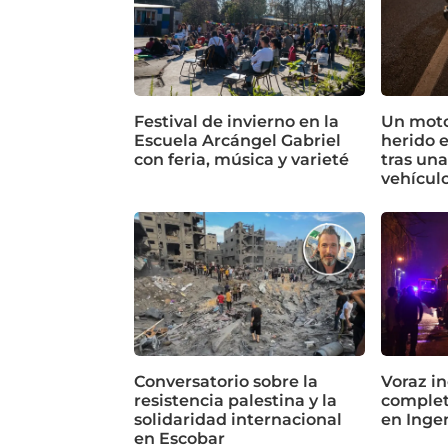
Festival de invierno en la
Un motoc
Escuela Arcángel Gabriel
herido 
con feria, música y varieté
tras un
vehícul
Conversatorio sobre la
Voraz in
resistencia palestina y la
complet
solidaridad internacional
en Inge
en Escobar