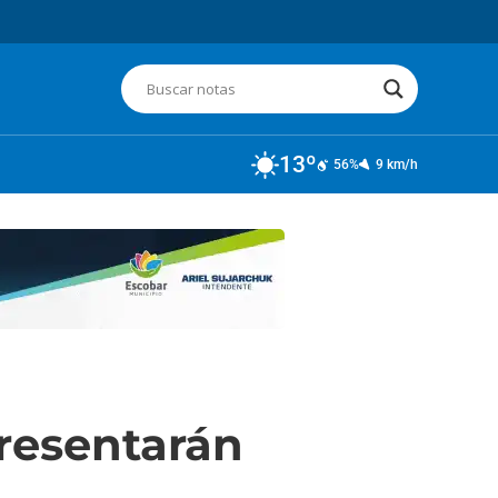
13º
56%
9 km/h
resentarán