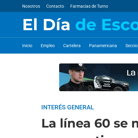
Nosotros
Contacto
Farmacias de Turno
El Día
de Esc
Inicio
Empleo
Cartelera
Panamericana
Secci
INTERÉS GENERAL
La línea 60 se