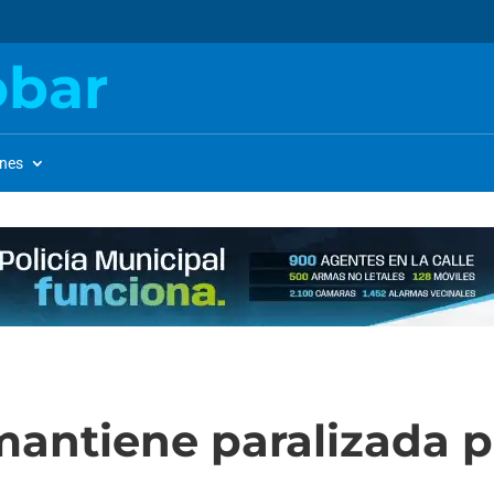
obar
ones
 mantiene paralizada p