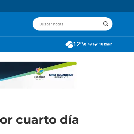
12º
49%
18 km/h
or cuarto día