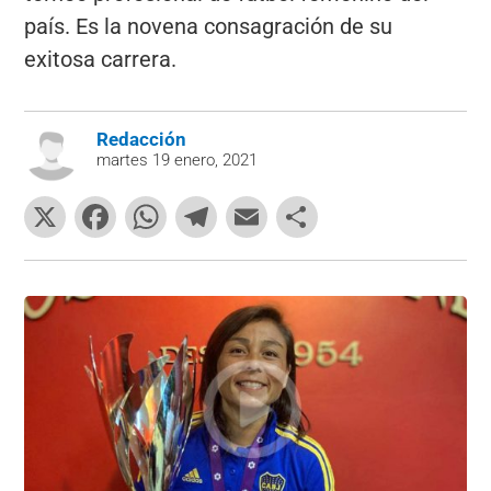
país. Es la novena consagración de su
exitosa carrera.
Redacción
martes 19 enero, 2021
X
F
W
T
E
C
a
h
el
m
o
c
at
e
ai
m
e
s
gr
l
p
b
A
a
ar
o
p
m
tir
o
p
k