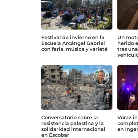
Festival de invierno en la
Un motoc
Escuela Arcángel Gabriel
herido 
con feria, música y varieté
tras un
vehícul
Conversatorio sobre la
Voraz in
resistencia palestina y la
complet
solidaridad internacional
en Inge
en Escobar