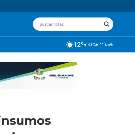
12º
63%
11 km/h
 insumos