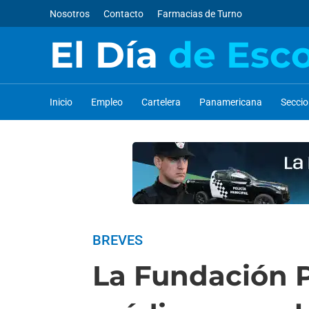
Nosotros
Contacto
Farmacias de Turno
El Día
de Esc
Inicio
Empleo
Cartelera
Panamericana
Secci
BREVES
La Fundación 