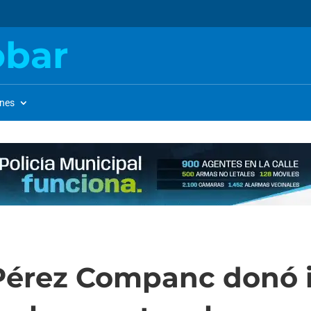
obar
ones
Pérez Companc donó