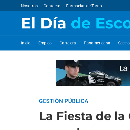
Nosotros
Contacto
Farmacias de Turno
El Día
de Esc
Inicio
Empleo
Cartelera
Panamericana
Secci
GESTIÓN PÚBLICA
La Fiesta de la