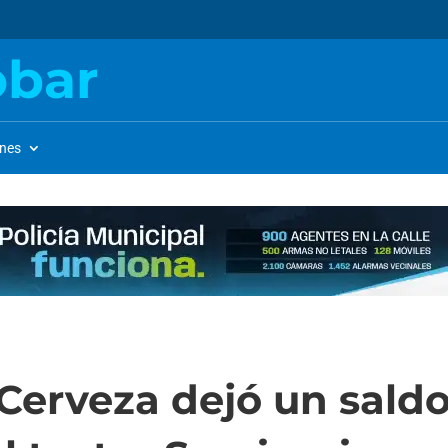
obar
ones
 Cerveza dejó un sald