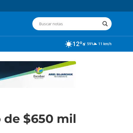
12º
59%
11 km/h
o de $650 mil