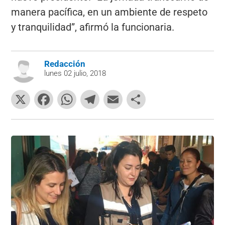
manera pacífica, en un ambiente de respeto
y tranquilidad”, afirmó la funcionaria.
Redacción
lunes 02 julio, 2018
X
F
W
T
E
C
a
h
el
m
o
c
at
e
ai
m
e
s
gr
l
p
b
A
a
ar
o
p
m
tir
o
p
k