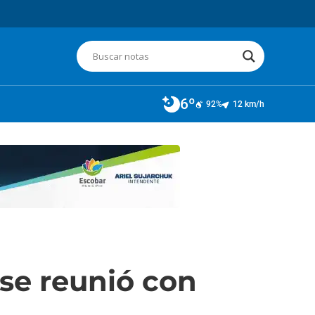
6º
92%
12 km/h
se reunió con