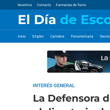
Nosotros
Contacto
Farmacias de Turno
El Día
de Esc
Inicio
Empleo
Cartelera
Panamericana
Secci
INTERÉS GENERAL
La Defensora d