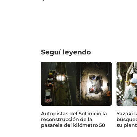
Seguí leyendo
Autopistas del Sol inició la
Yazaki 
reconstrucción de la
búsqued
pasarela del kilómetro 50
su plan