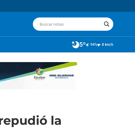
5º
94%
8 km/h
repudió la