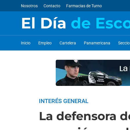
Nosotros
Contacto
Farmacias de Turno
El Día
de Esc
Inicio
Empleo
Cartelera
Panamericana
Secci
INTERÉS GENERAL
La defensora d