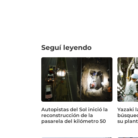
Seguí leyendo
Autopistas del Sol inició la
Yazaki 
reconstrucción de la
búsqued
pasarela del kilómetro 50
su plan