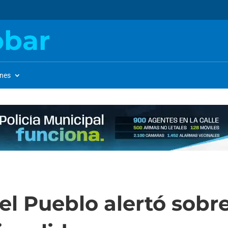
obar
ones
l Pueblo alertó sobre