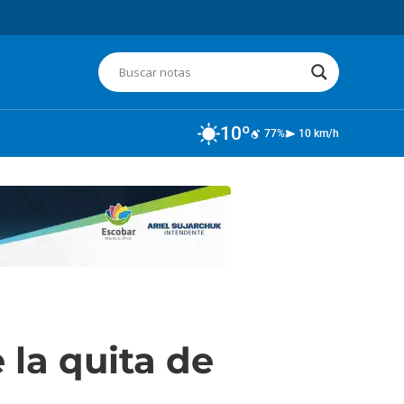
10º
77%
10 km/h
 la quita de