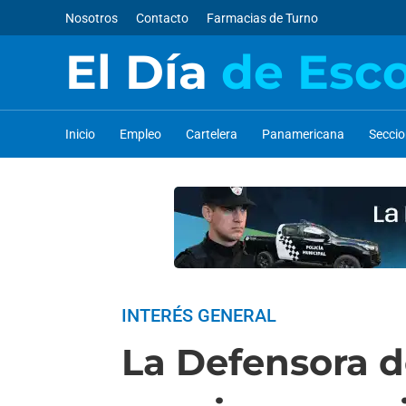
Nosotros
Contacto
Farmacias de Turno
El Día
de Esc
Inicio
Empleo
Cartelera
Panamericana
Secci
INTERÉS GENERAL
La Defensora de