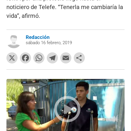
noticiero de Telefe. “Tenerla me cambiaría la
vida”, afirmó.
Redacción
sábado 16 febrero, 2019
X
F
W
T
E
C
a
h
el
m
o
c
at
e
ai
m
e
s
gr
l
p
b
A
a
ar
o
p
m
tir
o
p
k