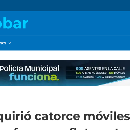
obar
ones
irió catorce móviles