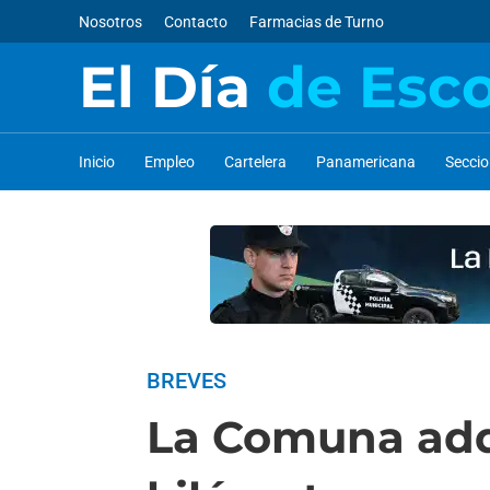
Nosotros
Contacto
Farmacias de Turno
El Día
de Esc
Inicio
Empleo
Cartelera
Panamericana
Secci
BREVES
La Comuna adqu