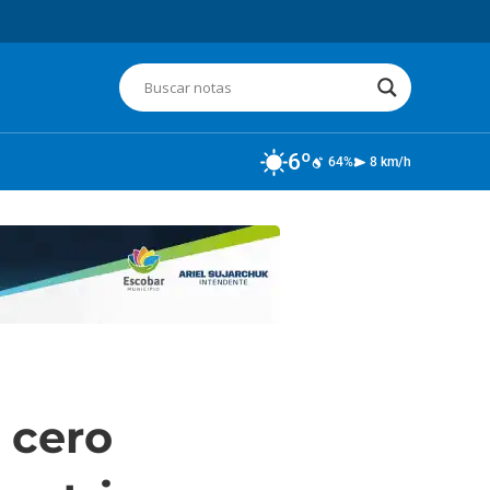
6º
64%
8 km/h
 cero