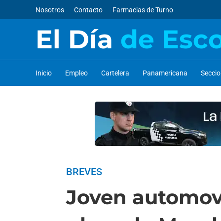
Nosotros
Contacto
Farmacias de Turno
El Día
de Esc
Inicio
Empleo
Cartelera
Panamericana
Secci
BREVES
Joven automovi