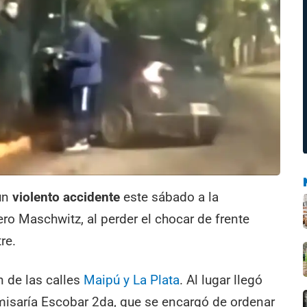
 un
violento accidente
este sábado a la
ro Maschwitz, al perder el chocar de frente
re.
n de las calles
Maipú y La Plata
. Al lugar llegó
omisaría Escobar 2da, que se encargó de ordenar