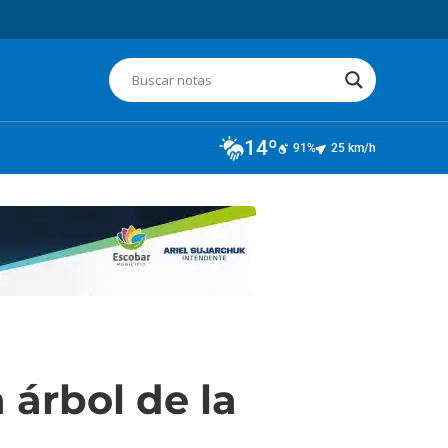
14º
91%
25 km/h
 árbol de la