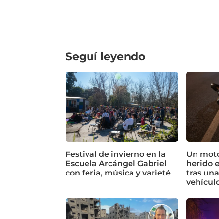
Seguí leyendo
Festival de invierno en la
Un motoc
Escuela Arcángel Gabriel
herido 
con feria, música y varieté
tras un
vehícul