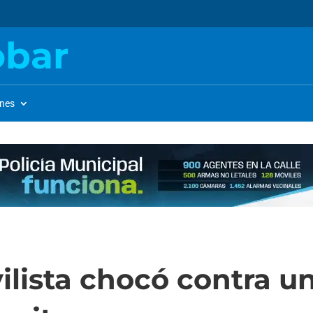
obar
ones
lista chocó contra un