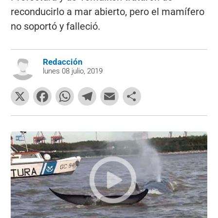
reconducirlo a mar abierto, pero el mamífero
no soportó y falleció.
Redacción
lunes 08 julio, 2019
X
F
W
T
E
C
a
h
el
m
o
c
at
e
ai
m
e
s
gr
l
p
b
A
a
ar
o
p
m
tir
o
p
k