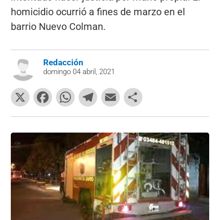
homicidio ocurrió a fines de marzo en el
barrio Nuevo Colman.
Redacción
domingo 04 abril, 2021
X
F
W
T
E
C
a
h
el
m
o
c
at
e
ai
m
e
s
gr
l
p
b
A
a
ar
o
p
m
tir
o
p
k