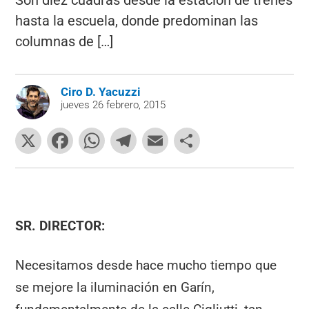
Son diez cuadras desde la estación de trenes
hasta la escuela, donde predominan las
columnas de […]
Ciro D. Yacuzzi
jueves 26 febrero, 2015
X
F
W
T
E
C
a
h
el
m
o
c
at
e
ai
m
e
s
gr
l
p
b
A
a
ar
SR. DIRECTOR:
o
p
m
tir
Necesitamos desde hace mucho tiempo que
o
p
se mejore la iluminación en Garín,
k