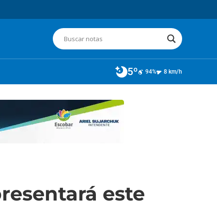
5º
94%
8 km/h
resentará este