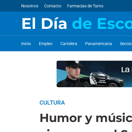
Nosotros
Contacto
Farmacias de Turno
El Día
de Esc
Inicio
Empleo
Cartelera
Panamericana
Secci
CULTURA
Humor y música