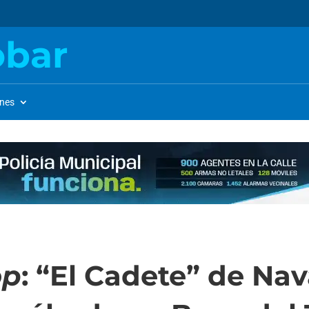
obar
ones
op
: “El Cadete” de Nav