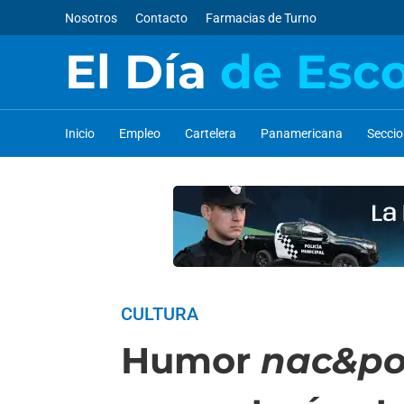
Nosotros
Contacto
Farmacias de Turno
El Día
de Esc
Inicio
Empleo
Cartelera
Panamericana
Secci
CULTURA
Humor
nac&p