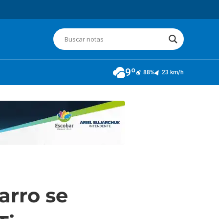
9º
88%
23 km/h
arro se