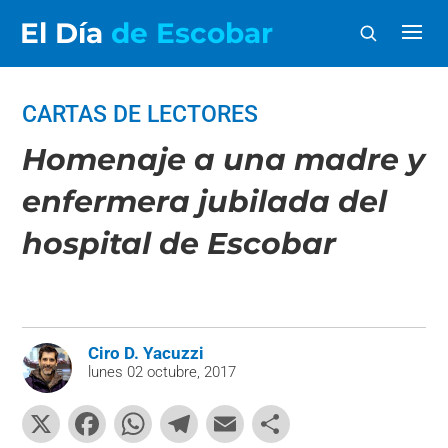
El Día
de Escobar
CARTAS DE LECTORES
Homenaje a una madre y
enfermera jubilada del
hospital de Escobar
Ciro D. Yacuzzi
lunes 02 octubre, 2017
X
F
W
T
E
C